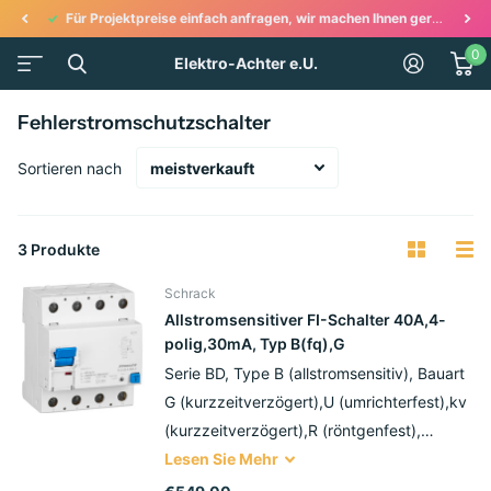
wir machen Ihnen gerne ein Angebot!
Ihr Onlineshop wenn es um Elektroinstallationen 
0
Elektro-Achter e.U.
Fehlerstromschutzschalter
Sortieren nach
3 Produkte
Schrack
Allstromsensitiver FI-Schalter 40A,4-
polig,30mA, Typ B(fq),G
Serie BD, Type B (allstromsensitiv), Bauart
G (kurzzeitverzögert),U (umrichterfest),kv
(kurzzeitverzögert),R (röntgenfest),
Produktnorm EN 62423,EN 61008,
Lesen Sie
Mehr
Vorsicherungsfest EAN-Code