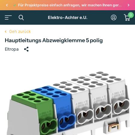
Für Projektpreise einfach anfragen, wir machen Ihnen gerne ein Angebot!
0
Elektro-Achter e.U.
Geh zurück
Hauptleitungs Abzweigklemme 5 polig
Eltropa